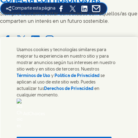
Conecta con nosotros/as
Comparte esta página
Share this page on Facebook
Share this page on X
Share this page on Linked
Share this page on 
Siempre buscamos estar conectados con aquellos/as que
comparten un interés en un futuro sostenible.
Usamos cookies y tecnologías similares para
Connect with us on Facebook
Connect with us on X
Connect with us on LinkedIn
Connect with us on Instagram
mejorar tu experiencia en nuestro sitio y para
mostrar anuncios según tus intereses en nuestro
Contáctanos
sitio web y en sitios de terceros. Nuestros
Términos de Uso
y
Política de Privacidad
se
Ponte en contacto con Unilever y nuestros equipos de
aplican al uso de este sitio web. Puedes
especialistas, o encuentra contactos por todo el mundo.
actualizar tus
Derechos de Privacidad
en
cualquier momento.
Contáctanos
AdChoices
Unilever Sur América términos y condiciones
Aviso de Cookies
Aviso de Privacidad
Sitemap